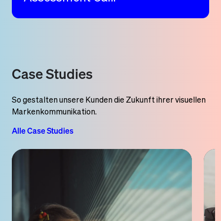
Case Studies
So gestalten unsere Kunden die Zukunft ihrer visuellen
Markenkommunikation.
Alle Case Studies
Case
Study:
Fraport
AG
Ein
frischer