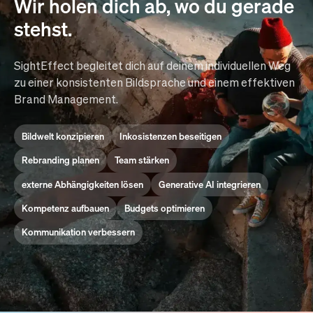
Wir holen dich ab, wo du gerade
stehst.
SightEffect begleitet dich auf deinem individuellen Weg
zu einer konsistenten Bildsprache und einem effektiven
Brand Management.
Bildwelt konzipieren
Inkosistenzen beseitigen
Rebranding planen
Team stärken
externe Abhängigkeiten lösen
Generative AI integrieren
Kompetenz aufbauen
Budgets optimieren
Kommunikation verbessern