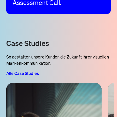
Assessment Call.
Case Studies
So gestalten unsere Kunden die Zukunft ihrer visuellen
Markenkommunikation.
Alle Case Studies
Case
Study:
Fraport
AG
Ein