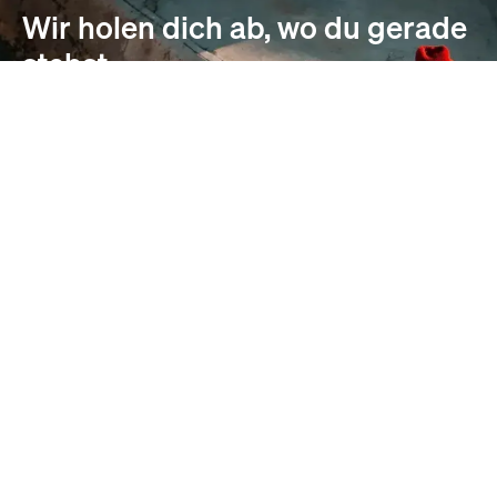
Wir holen dich ab, wo du gerade
stehst.
SightEffect begleitet dich auf deinem individuellen Weg
zu einer konsistenten Bildsprache und einem effektiven
Brand Management.
Bildwelt konzipieren
Inkosistenzen beseitigen
Rebranding planen
Team stärken
externe Abhängigkeiten lösen
Generative AI integrieren
Kompetenz aufbauen
Budgets optimieren
Kommunikation verbessern